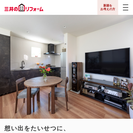
新築を
お考えの方
リフォームトップ
三井のリフォームのご紹介
リフォーム実例
お知らせ
資料請求
新築トップ
想い出をたいせつに、
想い出をたいせつに、