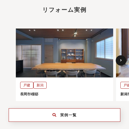
リフォーム実例
戸建
新潟
戸
長岡市I様邸
新潟
実例一覧