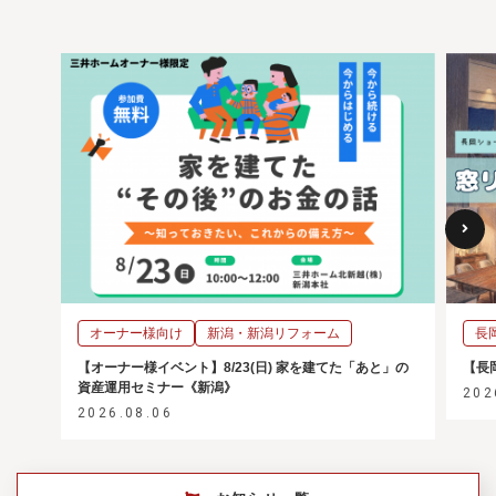
オーナー様向け
新潟
新潟リフォーム
長
【オーナー様イベント】8/23(日) 家を建てた「あと」の
【長
資産運用セミナー《新潟》
202
2026.08.06