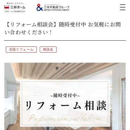
イベント
【リフォーム相談会】随時受付中 お気軽にお問
い合わせください！
実例紹介
新築実例
三井ホームの家づくり
北陸リフォーム
相談会
リフォーム実例
モデルハウス
医院開業支援
リフォーム
土地活用・
賃貸住宅経営
宅地・分譲住宅
お客様の声
中古住宅(スムストック)
採用情報
お問い合わせ