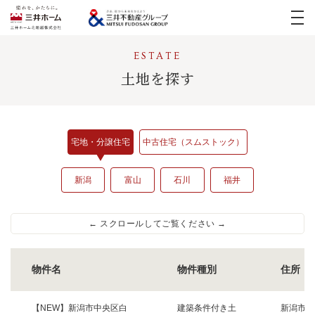
イベント
土地を探す
実例紹介
新築実例
三井ホームの家づくり
リフォーム実例
宅地・分譲住宅
中古住宅（スムストック）
モデルハウス
医院開業支援
リフォーム
新潟
富山
石川
福井
土地活用・
賃貸住宅経営
宅地・分譲住宅
お客様の声
中古住宅(スムストック)
物件名
物件種別
住所
採用情報
【NEW】新潟市中央区白
建築条件付き土
新潟市中
お問い合わせ