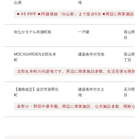
山浦
地
■ 48.99坪 ■JR越後線「白山駅」まで徒歩6分 ■周辺に商業施設多
街なかモデル布瀬町南
一戸建
富山県富
目
MOCXGARDEN太郎丸本
建築条件付宅地
富山県富
町
丁目
太郎丸本町の分譲地です。周辺に商業施設多数。生活至便＆閑静
【価格改定】金沢市泉野出
建築条件付き土
石川県金
町
地
目
泉野小・野田中通学圏。周辺に商業施設、公共施設多数、閑静な