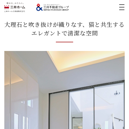
イベント
大理石と吹き抜けが織りなす、猫と共生する
エレガントで清潔な空間
実例紹介
新築実例
三井ホームの家づくり
リフォーム実例
モデルハウス
医院開業支援
リフォーム
土地活用・
賃貸住宅経営
宅地・分譲住宅
お客様の声
中古住宅(スムストック)
採用情報
お問い合わせ