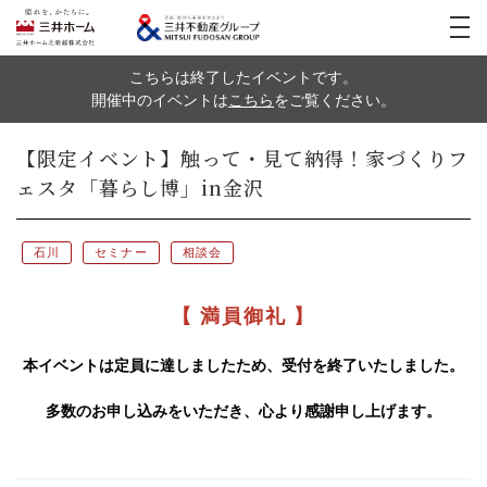
こちらは終了したイベントです。
イベント
開催中のイベントは
こちら
をご覧ください。
実例紹介
【限定イベント】触って・見て納得！家づくりフ
新築実例
三井ホームの家づくり
ェスタ「暮らし博」in金沢
リフォーム実例
モデルハウス
石川
セミナー
相談会
医院開業支援
リフォーム
土地活用・
賃貸住宅経営
【 満員御礼 】
宅地・分譲住宅
お客様の声
本イベントは定員に達しましたため、受付を終了いたしました。
中古住宅(スムストック)
多数のお申し込みをいただき、心より感謝申し上げます。
採用情報
お問い合わせ