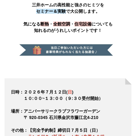
三井ホームの高性能と強さのヒミツを
セミナー＆実験
で大公開します。
気になる
断熱
・
全館空調
・
住宅設備
についても
知れるのがうれしいポイントです！
日時：２０２６年７月１２日(
日
)
１０:００~１３:００（９:３０受付開始）
場所：アニバーサリークラブフラワーガーデン
〒 920-0345 石川県金沢市藤江北4-210
その他：【完全予約制】締切日７月５日（日）