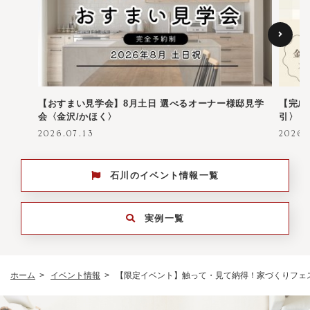
【おすまい見学会】8月土日 選べるオーナー様邸見学
【完成
会〈金沢/かほく〉
引〉
2026.07.13
2026.
石川のイベント情報一覧
実例一覧
ホーム
イベント情報
【限定イベント】触って・見て納得！家づくりフェス