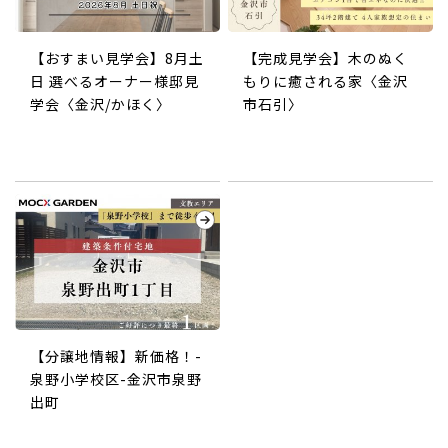
【おすまい見学会】8月土
【完成見学会】木のぬく
日 選べるオーナー様邸見
もりに癒される家〈金沢
学会〈金沢/かほく〉
市石引〉
【分譲地情報】新価格！-
泉野小学校区-金沢市泉野
出町