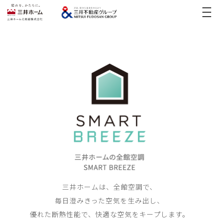
イベント
実例紹介
新築実例
三井ホームの家づくり
リフォーム実例
モデルハウス
医院開業支援
リフォーム
土地活用・
賃貸住宅経営
宅地・分譲住宅
お客様の声
中古住宅(スムストック)
三井ホームは、全館空調で、
採用情報
毎日澄みきった空気を生み出し、
優れた断熱性能で、快適な空気をキープします。
お問い合わせ