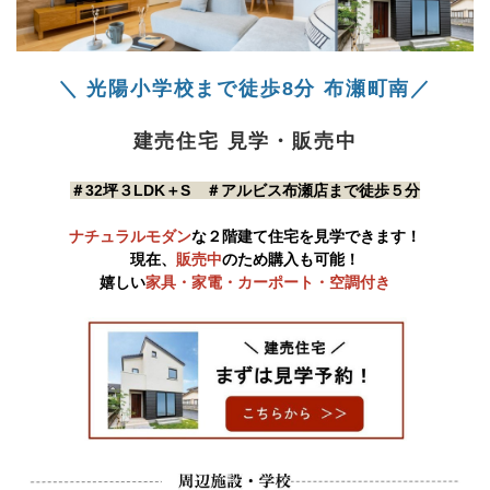
＼ 光陽小学校まで徒歩8分 布瀬町南／
建売住宅 見学・販売中
＃32坪３LDK＋S ＃アルビス布瀬店まで徒歩５分
ナチュラルモダン
な２階建て住宅を見学できます！
現在、
販売中
のため購入も可能！
嬉しい
家具・家電・カーポート・空調付き