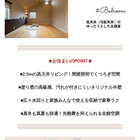
ーーーーーーーーーーーーーーーーーーーーーーーー
★お住まいのPOINT★
■2.5mの高天井リビング！間接照明でくつろぎ空間
■塗り壁の高級感、汚れが付きにくいオリジナル外壁
■広々水回りと家族みんなで使える収納で家事ラク
■真冬も真夏も快適！光熱費を抑えられる全館空調
ーーーーーーーーーーーーーーーーーーーーーーーー