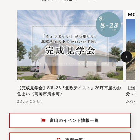
【完成見学会】8/8~23『北欧テイスト』26坪平屋のお
【分譲
住まい〈高岡市清水町〉
分 -
2026.08.01
2026.
富山のイベント情報一覧
実例一覧