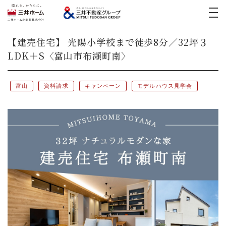
イベント
【建売住宅】 光陽小学校まで徒歩8分／32坪３
LDK＋S〈富山市布瀬町南〉
実例紹介
新築実例
三井ホームの家づくり
富山
資料請求
キャンペーン
モデルハウス見学会
リフォーム実例
モデルハウス
医院開業支援
リフォーム
土地活用・
賃貸住宅経営
宅地・分譲住宅
お客様の声
中古住宅(スムストック)
採用情報
お問い合わせ