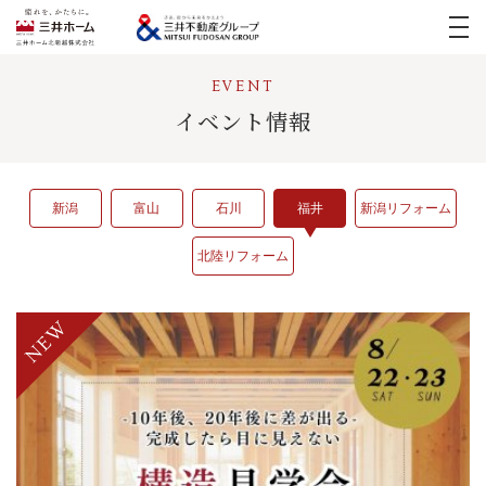
イベント
イベント情報
実例紹介
新築実例
三井ホームの家づくり
新潟
富山
石川
福井
新潟リフォーム
リフォーム実例
モデルハウス
北陸リフォーム
医院開業支援
リフォーム
土地活用・
賃貸住宅経営
宅地・分譲住宅
お客様の声
中古住宅(スムストック)
採用情報
お問い合わせ